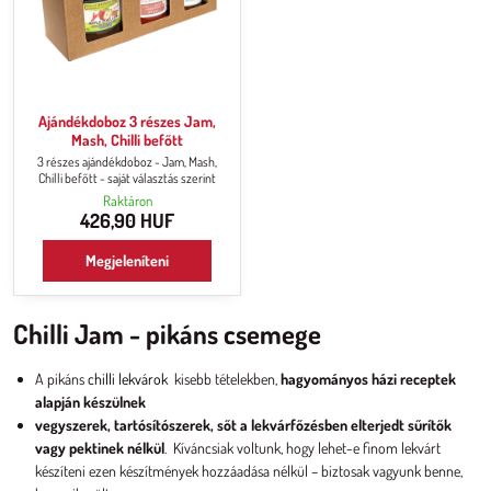
Ajándékdoboz 3 részes Jam,
Mash, Chilli befőtt
3 részes ajándékdoboz - Jam, Mash,
Chilli befőtt - saját választás szerint
Raktáron
426,90 HUF
Megjeleníteni
Chilli Jam - pikáns csemege
A pikáns
chilli lekvárok
kisebb tételekben,
hagyományos házi receptek
alapján készülnek
vegyszerek, tartósítószerek, sőt a lekvárfőzésben elterjedt sűrítők
vagy pektinek nélkül
. Kíváncsiak voltunk, hogy lehet-e finom lekvárt
készíteni ezen készítmények hozzáadása nélkül – biztosak vagyunk benne,