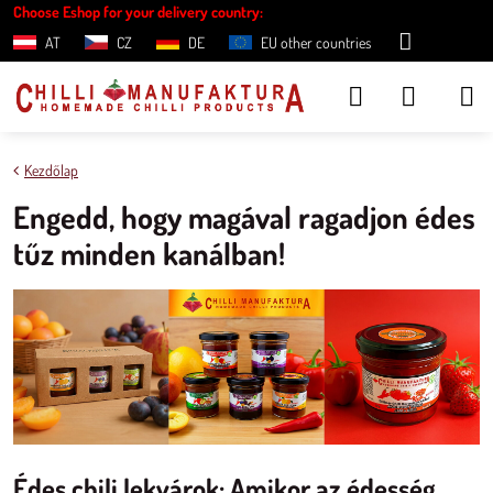
Choose Eshop for your delivery country:
AT
CZ
DE
EU other countries
Kezdőlap
Engedd, hogy magával ragadjon édes
tűz minden kanálban!
Édes chili lekvárok: Amikor az édesség