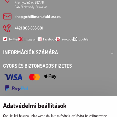
Priemyselná ul. 2871/8
946 51 Nesvady, Szlovákia
shop​@chillimanufaktura​.eu
+421 905 335 691
Twitter
Instagram
Facebook
Youtube
Spotify
INFORMÁCIÓK SZÁMÁRA
GYORS ÉS BIZTONSÁGOS FIZETÉS
Adatvédelmi beállítások
Choose Eshop for your delivery country:
Cookie-kat használunk a weboldal látogatásának javítására, teljesítményének
AT
CZ
DE
SK
HU
PL
EU other countries