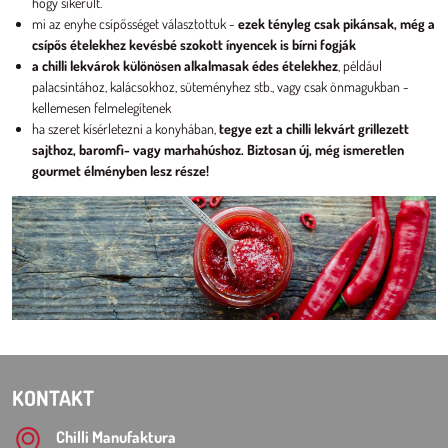
hogy sikerült.
mi az enyhe csípősséget választottuk -
ezek tényleg csak pikánsak, még a
csípős ételekhez kevésbé szokott ínyencek is bírni fogják
a chilli lekvárok különösen alkalmasak édes ételekhez
, például
palacsintához, kalácsokhoz, süteményhez stb., vagy csak önmagukban -
kellemesen felmelegítenek
ha szeret kísérletezni a konyhában,
tegye ezt a chilli lekvárt grillezett
sajthoz, baromfi- vagy marhahúshoz. Biztosan új, még ismeretlen
gourmet élményben lesz része!
KONTAKT
Chilli Manufaktura