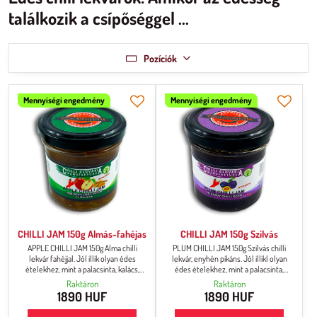
találkozik a csípőséggel ...
Pozíciók
Mennyiségi engedmény
Mennyiségi engedmény
CHILLI JAM 150g Almás-fahéjas
CHILLI JAM 150g Szilvás
APPLE CHILLI JAM 150g Alma chilli
PLUM CHILLI JAM 150g Szilvás chilli
lekvár fahéjjal. Jól illik olyan édes
lekvár, enyhén pikáns. Jól illikl olyan
ételekhez, mint a palacsinta, kalács,
édes ételekhez, mint a palacsinta,
sütemény stb. Ha szeret kísérletezni a
kalács, sütemény stb. Ha szeret
Raktáron
Raktáron
konyhában, tegye ezt a chilli lekvárt
kísérletezni a konyhában, tegye ezt a
1890 HUF
1890 HUF
grillezett sajthoz, szárnyas- vagy
chilli lekvárt grillezett sajthoz,
marhahúshoz. Biztosan új ínyenc
szárnyas- vagy marhahúshoz. Biztosan