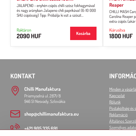
Reaper
JALAPENO - enyhén csípős chilli szósz fokhagymával
és nagy arányban Jalapeno chili paprikával (6-10 000
CHILLI MASH Carol
SHU csípősség) Tipp: Próbálja ki ezt a szószt
Carolina Reaper pa
önmagában, chipsekkel vagy nacho-val családi vagy
extra csípős (akár
barátai körben.
fogyasztásra. Az á
Raktáron
Kiárusítva
Kosárba
2090 HUF
1800 HUF
KONTAKT
INFORMÁ
Chilli Manufaktura
Minden a vásárlá
Kapcsolat
Priemyselná ul. 2871/8
946 51 Nesvady, Szlovákia
Rólunk
Postaköltség és s
shop​@chillimanufaktura​.eu
Reklamáció
Általános Szerző
Személyes adato
+421 905 335 691