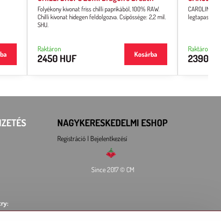
Folyékony kivonat friss chilli paprikából, 100% RAW.
CAROLINA REAP
Chilli kivonat hidegen feldolgozva. Csípőssége: 2,2 mil.
legtapasztal
SHU.
Raktáron
Raktáron
rba
Kosárba
2450 HUF
2390 H
IZETÉS
NAGYKERESKEDELMI ESHOP
Registráció l Bejelentkezésí
Since 2017 © CM
ry: