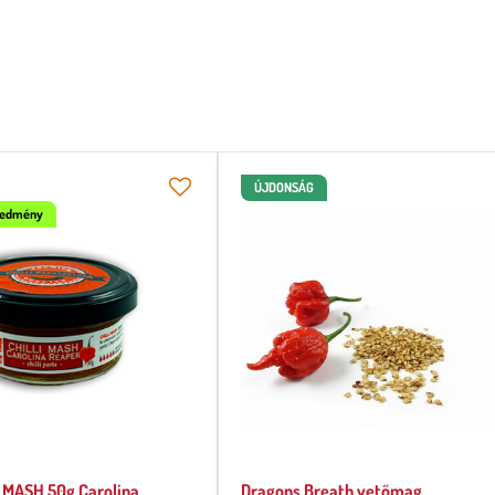
ÚJDONSÁG
gedmény
 MASH 50g Carolina
Dragons Breath vetőmag