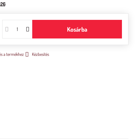
026
Kosárba
és a termékhez
Kézbesítés