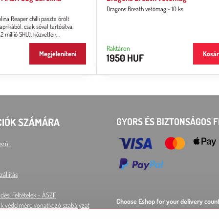
Dragons Breath vetőmag - 10 ks
ina Reaper chilli paszta őrölt
prikából, csak sóval tartósítva,
 2 millió SHU), közvetlen
llaga sűrű, pépes.
Raktáron
Megjeleníteni
Kosá
1950 HUF
CIÓK SZÁMÁRA
GYORS ÉS BIZTONSÁGOS F
sról
zállítás
dési Feltételek - ÁSZF
Choose Eshop for your delivery count
k védelmére vonatkozó szabályzat