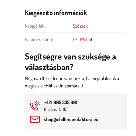
Kiegészítő információk
Kategóriák:
Szószok
Parameter/info:
EXTRA hot
Segítségre van szüksége a
választásban?
Megtiszteltetés lenne számunkra, ha megtalálnánk a
megfelelő chilit az Ön számára :)
+421 905 335 691
(Hé-Szo: 8–18)
shop​@chillimanufaktura​.eu