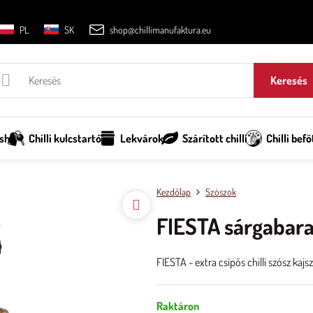
PL
SK
shop@chillimanufaktura.eu
Keresés
sh
Chilli kulcstartó
Lekvárok
Szárított chilli
Chilli befő
Kezdőlap
Szószok
FIESTA sárgabarac
FIESTA - extra csípős chilli szósz kaj
Raktáron