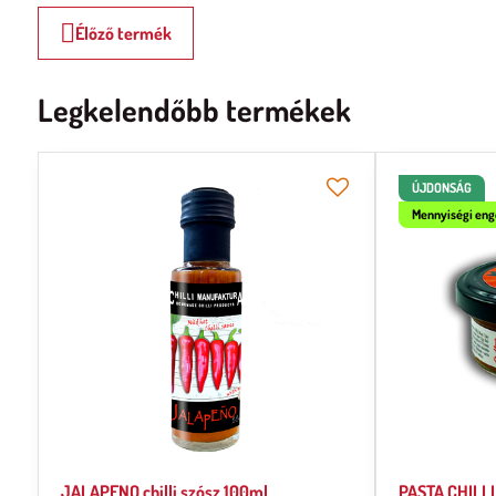
Élőző termék
Legkelendőbb termékek
ÚJDONSÁG
Mennyiségi en
JALAPENO chilli szósz 100ml
PASTA CHILLI