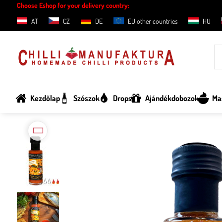
Choose Eshop for your delivery country:
AT
CZ
DE
EU other countries
HU
Kezdőlap
Szószok
Drops
Ajándékdobozok
Ma