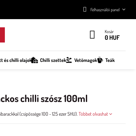
Felhasználói panel
Kosár
0 HUF
tt és chilli olajok
Chilli szettek
Vetőmagok
Teák
kos chilli szósz 100ml
szibarackkal (csípőssége 100 - 125 ezer SHU).
Többet olvashat