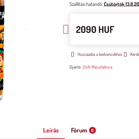
Szállítási határidő:
Csütörtök
13.8.2
2090 HUF
Hozzáadás a kedvencekhez
Kérd
Gyártó:
Chilli Manufaktura
Leírás
Fórum
0