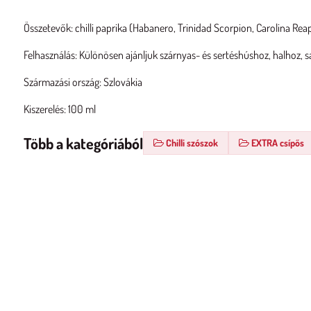
Összetevők: chilli paprika (Habanero, Trinidad Scorpion, Carolina Reap
Felhasználás: Különösen ajánljuk szárnyas- és sertéshúshoz, halhoz, sa
Származási ország: Szlovákia
Kiszerelés: 100 ml
Több a kategóriából
Chilli szószok
EXTRA csípős