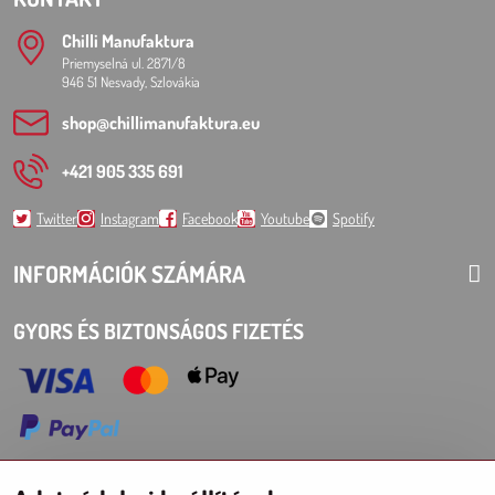
Chilli Manufaktura
Priemyselná ul. 2871/8
946 51 Nesvady, Szlovákia
shop​@chillimanufaktura​.eu
+421 905 335 691
Twitter
Instagram
Facebook
Youtube
Spotify
INFORMÁCIÓK SZÁMÁRA
GYORS ÉS BIZTONSÁGOS FIZETÉS