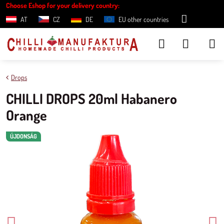
Choose Eshop for your delivery country:
AT
CZ
DE
EU other countries
Drops
CHILLI DROPS 20ml Habanero
Orange
ÚJDONSÁG