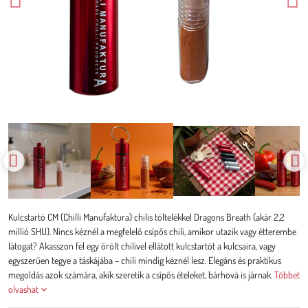
Kulcstartó CM (Chilli Manufaktura) chilis töltelékkel Dragons Breath (akár 2,2
millió SHU). Nincs kéznél a megfelelő csípős chili, amikor utazik vagy étterembe
látogat? Akasszon fel egy őrölt chilivel ellátott kulcstartót a kulcsaira, vagy
egyszerűen tegye a táskájába – chili mindig kéznél lesz. Elegáns és praktikus
megoldás azok számára, akik szeretik a csípős ételeket, bárhová is járnak.
Többet
olvashat