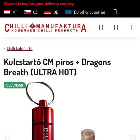
Choose Eshop for your delivery country:
AT
CZ
DE
EU other countries
Chilli kulcstartó
Kulcstartó CM piros + Dragons
Breath (ULTRA HOT)
ÚJDONSÁG