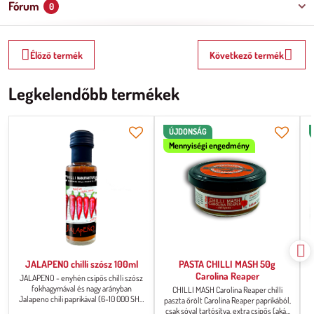
Fórum
0
Élőző termék
Következő termék
Legkelendőbb termékek
ÚJDONSÁG
Mennyiségi engedmény
JALAPENO chilli szósz 100ml
PASTA CHILLI MASH 50g
Carolina Reaper
JALAPENO - enyhén csípős chilli szósz
fokhagymával és nagy arányban
CHILLI MASH Carolina Reaper chilli
Jalapeno chili paprikával (6-10 000 SHU
paszta őrölt Carolina Reaper paprikából,
csípősség) Tipp: Próbálja ki ezt a szószt
csak sóval tartósítva, extra csípős (akár