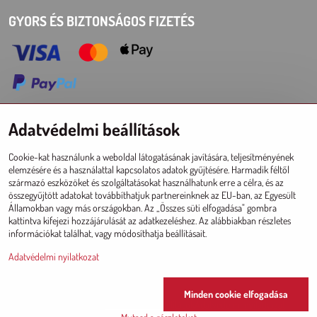
GYORS ÉS BIZTONSÁGOS FIZETÉS
Adatvédelmi beállítások
Choose Eshop for your delivery country:
Cookie-kat használunk a weboldal látogatásának javítására, teljesítményének
AT
CZ
DE
SK
HU
PL
EU other countries
elemzésére és a használattal kapcsolatos adatok gyűjtésére. Harmadik féltől
származó eszközöket és szolgáltatásokat használhatunk erre a célra, és az
NAGYKERESKEDELMI ESHOP
összegyűjtött adatokat továbbíthatjuk partnereinknek az EU-ban, az Egyesült
Államokban vagy más országokban. Az „Összes süti elfogadása" gombra
Registráció l Bejelentkezésí
kattintva kifejezi hozzájárulását az adatkezeléshez. Az alábbiakban részletes
információkat találhat, vagy módosíthatja beállításait.
Adatvédelmi nyilatkozat
Since 2017 © CM
Minden cookie elfogadása
©
2026
Szerzői jog
Adatvédelmi beállítások
Adatvédelmi nyilatkozat