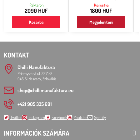
önmagában, chipsekkel vagy nacho-val
2 millió SHU), közvetlen fogyasztásra.
Raktáron
Kiárusítva
családi vagy barátai körben.
Az állaga sűrű, pépes.
2090 HUF
1800 HUF
Kosárba
Megjeleníteni
KONTAKT
Chilli Manufaktura
Priemyselná ul. 2871/8
946 51 Nesvady, Szlovákia
shop​@chillimanufaktura​.eu
+421 905 335 691
Twitter
Instagram
Facebook
Youtube
Spotify
INFORMÁCIÓK SZÁMÁRA