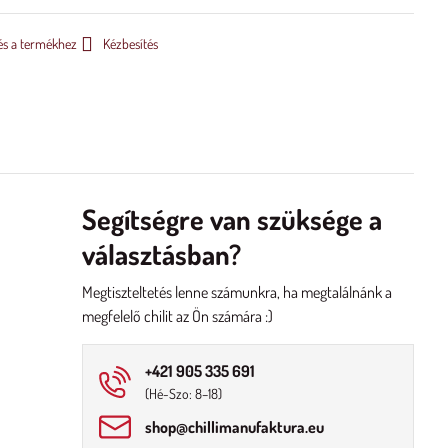
és a termékhez
Kézbesítés
Segítségre van szüksége a
választásban?
Megtiszteltetés lenne számunkra, ha megtalálnánk a
megfelelő chilit az Ön számára :)
+421 905 335 691
(Hé-Szo: 8–18)
shop​@chillimanufaktura​.eu