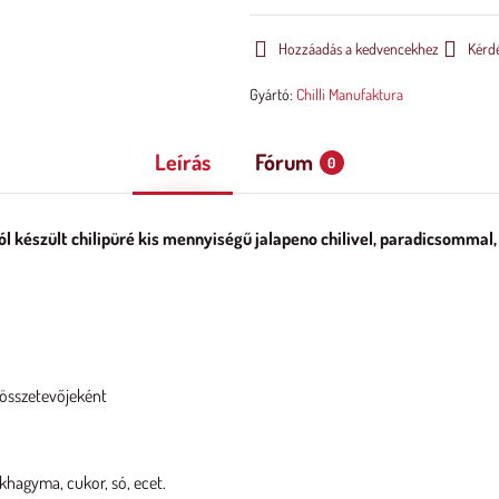
Hozzáadás a kedvencekhez
Kérd
Gyártó:
Chilli Manufaktura
Leírás
Fórum
0
l készült chilipüré kis mennyiségű jalapeno chilivel, paradicsommal,
 összetevőjeként
khagyma, cukor, só, ecet.