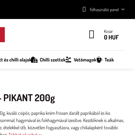
Felhasználói panel
Kosár
0 HUF
tt és chilli olajok
Chilli szettek
Vetőmagok
Teák
- PIKANT 200g
 kiváló csípős, paprika krém frissen darált paprikából és kis
csommal, hagymával és fokhagymával ízesítve. Kezdőknek is alkalmas,
, ételekkel stb. közvetlen fogyasztásra, vagy chilialapként további
éhez.
Többet olvashat