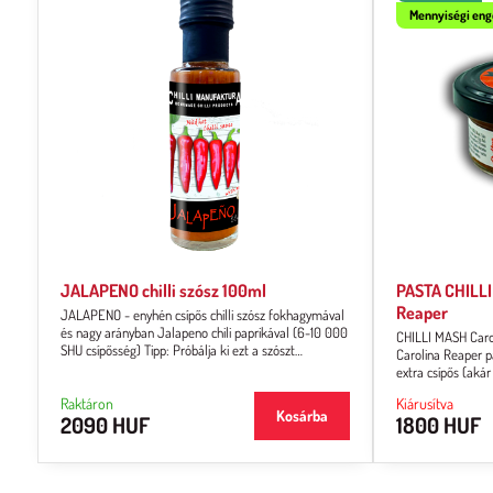
Mennyiségi en
JALAPENO chilli szósz 100ml
PASTA CHILLI
Reaper
JALAPENO - enyhén csípős chilli szósz fokhagymával
és nagy arányban Jalapeno chili paprikával (6-10 000
CHILLI MASH Carol
SHU csípősség) Tipp: Próbálja ki ezt a szószt
Carolina Reaper pa
önmagában, chipsekkel vagy nacho-val családi vagy
extra csípős (akár
barátai körben.
fogyasztásra. Az á
Raktáron
Kiárusítva
Kosárba
2090 HUF
1800 HUF