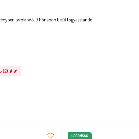
krényben tárolandó, 3 hónapon belül fogyasztandó.
(2) 🌶️ 🌶️
ÚJDONSÁG