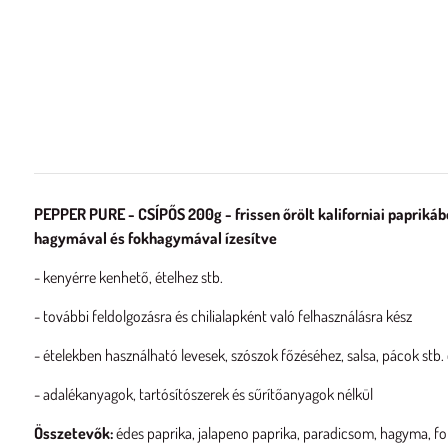
PEPPER PURE - CSÍPŐS 200g - frissen őrölt kaliforniai paprikábó
hagymával és fokhagymával ízesítve
- kenyérre kenhető, ételhez stb.
- további feldolgozásra és chilialapként való felhasználásra kész
- ételekben használható levesek, szószok főzéséhez, salsa, pácok stb.
- adalékanyagok, tartósítószerek és sűrítőanyagok nélkül
Összetevők:
édes paprika, jalapeno paprika, paradicsom, hagyma, fo