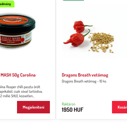
gedmény
 MASH 50g Carolina
Dragons Breath vetőmag
Dragons Breath vetőmag - 10 ks
ina Reaper chilli paszta őrölt
prikából, csak sóval tartósítva,
 2 millió SHU), közvetlen
llaga sűrű, pépes.
Raktáron
Megjeleníteni
Kosá
1950 HUF