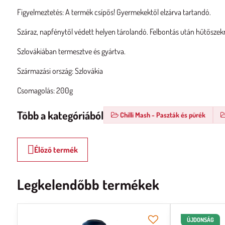
Figyelmeztetés: A termék csípős! Gyermekektől elzárva tartandó.
Száraz, napfénytől védett helyen tárolandó. Felbontás után hűtősze
Szlovákiában termesztve és gyártva.
Származási ország: Szlovákia
Csomagolás: 200g
Több a kategóriából
Chilli Mash - Paszták és pürék
Élőző termék
Legkelendőbb termékek
ÚJDONSÁG