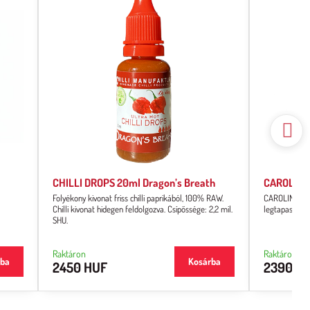
CHILLI DROPS 20ml Dragon’s Breath
CAROLINA 
Folyékony kivonat friss chilli paprikából, 100% RAW.
CAROLINA REAP
Chilli kivonat hidegen feldolgozva. Csípőssége: 2,2 mil.
legtapasztal
SHU.
Raktáron
Raktáron
rba
Kosárba
2450 HUF
2390 H