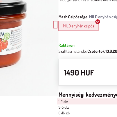
Mash Csípőssége
MILD enyhén csípős
Raktáron
Szállítási határidő:
Csütörtök
13.8.2
1490 HUF
Mennyiségi kedvezmény
1-2
db:
3-5
db:
6
db
stb
: