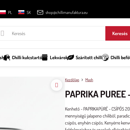
PL
SK
shop@chillimanufaktura.eu
Keresés
sh
Chilli kulcstartó
Lekvárok
Szárított chilli
Chilli befő
Kezdőlap
Mash
PAPRIKA PUREE 
Kenhető - PAPRIKAPÜRÉ - CSÍPŐS 200g,
mennyiségű jalapeno chiliből, paradi
csípős, enyhén csípős. Kenyérre kenve
feldolgozáshoz és snackek elkészítés