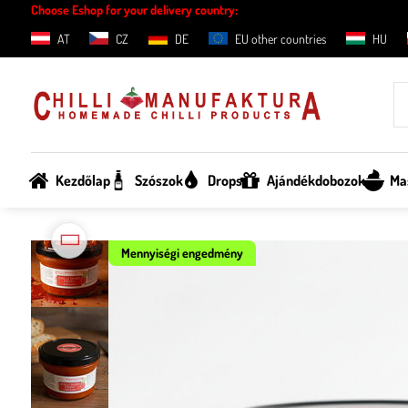
Choose Eshop for your delivery country:
AT
CZ
DE
EU other countries
HU
Kezdőlap
Szószok
Drops
Ajándékdobozok
Ma
Mennyiségi engedmény