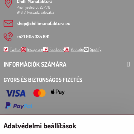
Chilli Manufaktura
Priemyselná ul. 2871/8
946 51 Nesvady, Szlovákia
shop​@chillimanufaktura​.eu
+421 905 335 691
Twitter
Instagram
Facebook
Youtube
Spotify
INFORMÁCIÓK SZÁMÁRA
GYORS ÉS BIZTONSÁGOS FIZETÉS
Adatvédelmi beállítások
Choose Eshop for your delivery country: