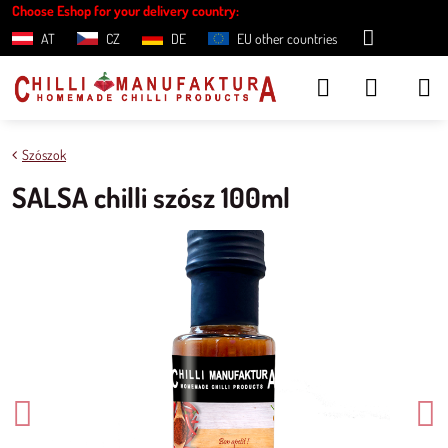
Choose Eshop for your delivery country:
AT
CZ
DE
EU other countries
Szószok
SALSA chilli szósz 100ml