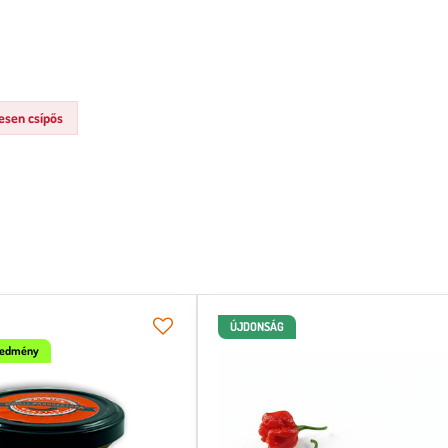
sen csípős
ÚJDONSÁG
gedmény