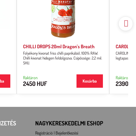
CHILLI DROPS 20ml Dragon’s Breath
CAROLINA 
Folyékony kivonat friss chilli paprikából, 100% RAW.
CAROLINA REAP
Chilli kivonat hidegen feldolgozva. Csípőssége: 2,2 mil.
legtapasztal
SHU.
Raktáron
Raktáron
rba
Kosárba
2450 HUF
2390 H
IZETÉS
NAGYKERESKEDELMI ESHOP
Registráció l Bejelentkezésí