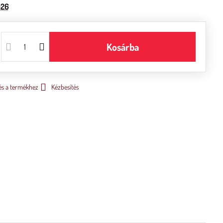
026
Kosárba
és a termékhez
Kézbesítés