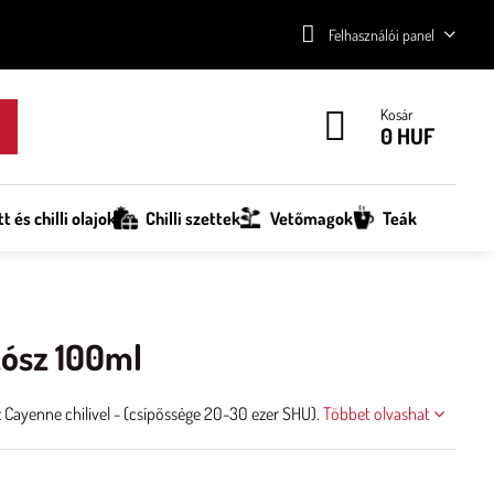
Felhasználói panel
Kosár
0 HUF
tt és chilli olajok
Chilli szettek
Vetőmagok
Teák
zósz 100ml
z Cayenne chilivel - (csípőssége 20-30 ezer SHU).
Többet olvashat