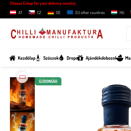
Choose Eshop for your delivery country:
AT
CZ
DE
EU other countries
HU
Kezdőlap
Szószok
Drops
Ajándékdobozok
Ma
ÚJDONSÁG