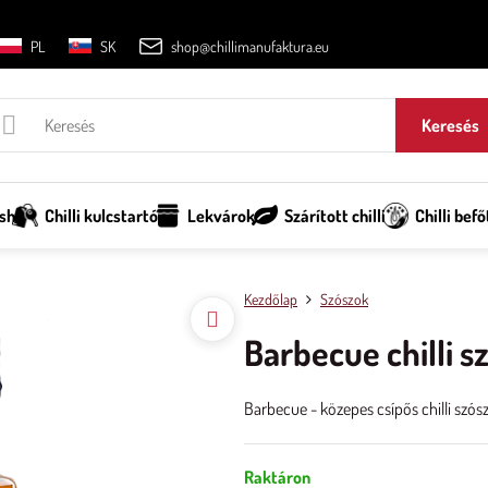
PL
SK
shop@chillimanufaktura.eu
Keresés
sh
Chilli kulcstartó
Lekvárok
Szárított chilli
Chilli befő
Kezdőlap
Szószok
Barbecue chilli s
Barbecue - közepes csípős chilli szós
Raktáron