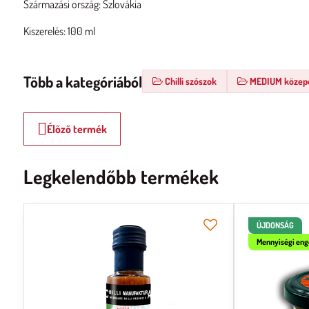
Származási ország: Szlovákia
Kiszerelés: 100 ml
Több a kategóriából
Chilli szószok
MEDIUM közepe
Élőző termék
Legkelendőbb termékek
ÚJDONSÁG
Mennyiségi en