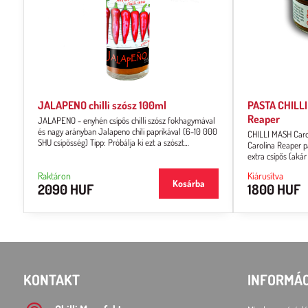
JALAPENO chilli szósz 100ml
PASTA CHILLI
Reaper
JALAPENO - enyhén csípős chilli szósz fokhagymával
és nagy arányban Jalapeno chili paprikával (6-10 000
CHILLI MASH Carol
SHU csípősség) Tipp: Próbálja ki ezt a szószt
Carolina Reaper pa
önmagában, chipsekkel vagy nacho-val családi vagy
extra csípős (akár
barátai körben.
fogyasztásra. Az á
Raktáron
Kiárusítva
Kosárba
2090 HUF
1800 HUF
KONTAKT
INFORMÁ