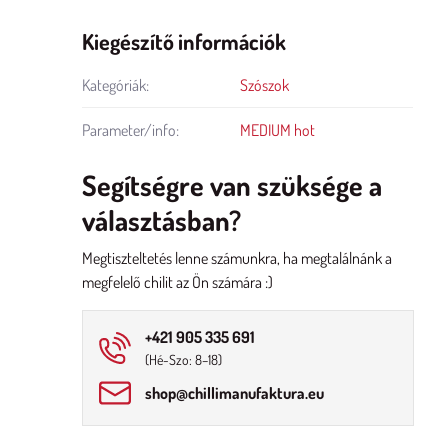
Kiegészítő információk
Kategóriák:
Szószok
Parameter/info:
MEDIUM hot
Segítségre van szüksége a
választásban?
Megtiszteltetés lenne számunkra, ha megtalálnánk a
megfelelő chilit az Ön számára :)
+421 905 335 691
(Hé-Szo: 8–18)
shop​@chillimanufaktura​.eu