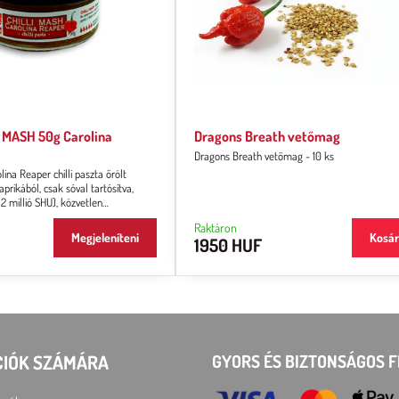
 MASH 50g Carolina
Dragons Breath vetőmag
Dragons Breath vetőmag - 10 ks
ina Reaper chilli paszta őrölt
prikából, csak sóval tartósítva,
 2 millió SHU), közvetlen
llaga sűrű, pépes.
Raktáron
Megjeleníteni
Kosá
1950 HUF
CIÓK SZÁMÁRA
GYORS ÉS BIZTONSÁGOS F