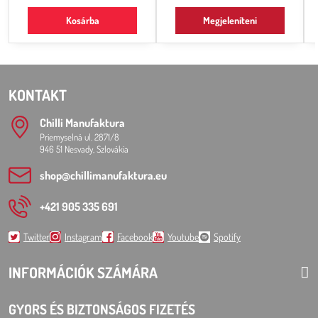
Kosárba
Megjeleníteni
KONTAKT
Chilli Manufaktura
Priemyselná ul. 2871/8
946 51 Nesvady, Szlovákia
shop​@chillimanufaktura​.eu
+421 905 335 691
Twitter
Instagram
Facebook
Youtube
Spotify
INFORMÁCIÓK SZÁMÁRA
GYORS ÉS BIZTONSÁGOS FIZETÉS