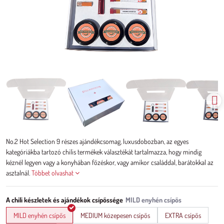
No.2 Hot Selection 9 részes ajándékcsomag, luxusdobozban, az egyes
kategóriákba tartozó chilis termékek választékát tartalmazza, hogy mindig
kéznél legyen vagy a konyhában főzéskor, vagy amikor családdal, barátokkal az
asztalnál.
Többet olvashat
A chili készletek és ajándékok csípőssége
MILD enyhén csípős
MEDIUM közepesen csípős
EXTRA csípős