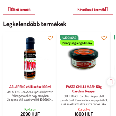
Élőző termék
Következő termék
Legkelendőbb termékek
ÚJDONSÁG
Mennyiségi engedmény
JALAPENO chilli szósz 100ml
PASTA CHILLI MASH 50g
Carolina Reaper
JALAPENO - enyhén csípős chilli szósz
fokhagymával és nagy arányban
CHILLI MASH Carolina Reaper chilli
Jalapeno chili paprikával (6-10 000 SHU
paszta őrölt Carolina Reaper paprikából,
csípősség) Tipp: Próbálja ki ezt a szószt
csak sóval tartósítva, extra csípős (akár
önmagában, chipsekkel vagy nacho-val
2 millió SHU), közvetlen fogyasztásra.
Raktáron
Kiárusítva
családi vagy barátai körben.
Az állaga sűrű, pépes.
2090 HUF
1800 HUF