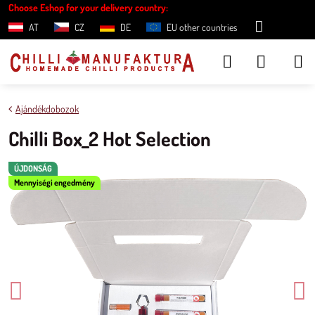
Choose Eshop for your delivery country:
AT
CZ
DE
EU other countries
Ajándékdobozok
Chilli Box_2 Hot Selection
ÚJDONSÁG
Mennyiségi engedmény