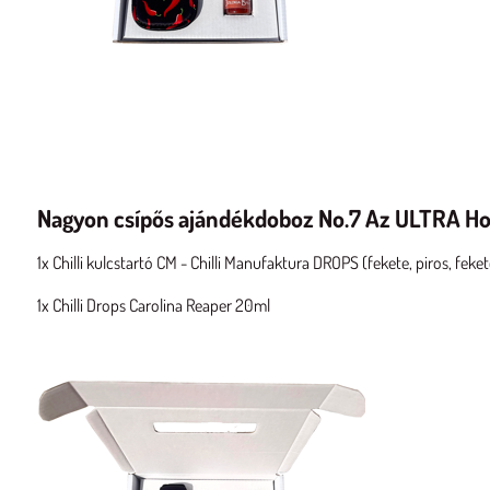
Nagyon csípős ajándékdoboz No.7 Az ULTRA Hot
1x Chilli kulcstartó CM - Chilli Manufaktura DROPS (fekete, piros, fekete
1x Chilli Drops Carolina Reaper 20ml