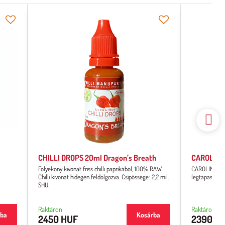
CHILLI DROPS 20ml Dragon’s Breath
CAROLINA 
Folyékony kivonat friss chilli paprikából, 100% RAW.
CAROLINA REAP
Chilli kivonat hidegen feldolgozva. Csípőssége: 2,2 mil.
legtapasztal
SHU.
Raktáron
Raktáron
rba
Kosárba
2450 HUF
2390 H