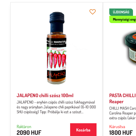
ÚJDONSÁG
Mennyiségi en
JALAPENO chilli szósz 100ml
PASTA CHILLI
Reaper
JALAPENO - enyhén csípős chilli szósz fokhagymával
és nagy arányban Jalapeno chili paprikával (6-10 000
CHILLI MASH Carol
SHU csípősség) Tipp: Próbálja ki ezt a szószt
Carolina Reaper pa
önmagában, chipsekkel vagy nacho-val családi vagy
extra csípős (akár
barátai körben.
fogyasztásra. Az á
Raktáron
Kiárusítva
Kosárba
2090 HUF
1800 HUF