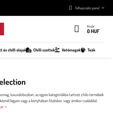
Felhasználói panel
Kosár
0 HUF
tt és chilli olajok
Chilli szettek
Vetőmagok
Teák
Selection
somag, luxusdobozban, az egyes kategóriákba tartozó chilis termékek
 kéznél legyen vagy a konyhában főzéskor, vagy amikor családdal,
hat