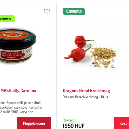
ÚJDONSÁG
gedmény
 MASH 50g Carolina
Dragons Breath vetőmag
Dragons Breath vetőmag - 10 ks
ina Reaper chilli paszta őrölt
prikából, csak sóval tartósítva,
 2 millió SHU), közvetlen
llaga sűrű, pépes.
Raktáron
Megjeleníteni
Kosá
1950 HUF