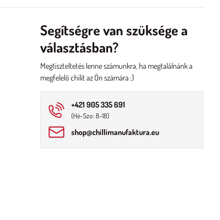
Segítségre van szüksége a
választásban?
Megtiszteltetés lenne számunkra, ha megtalálnánk a
megfelelő chilit az Ön számára :)
+421 905 335 691
(Hé-Szo: 8–18)
shop​@chillimanufaktura​.eu