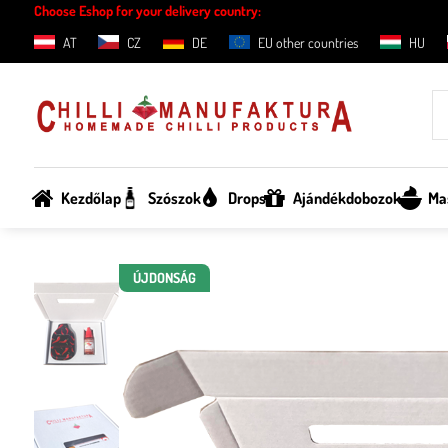
Choose Eshop for your delivery country:
AT
CZ
DE
EU other countries
HU
Kezdőlap
Szószok
Drops
Ajándékdobozok
Ma
ÚJDONSÁG