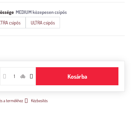
pőssége
TRA csípős
ULTRA csípős
Kosárba
db
és a termékhez
Kézbesítés