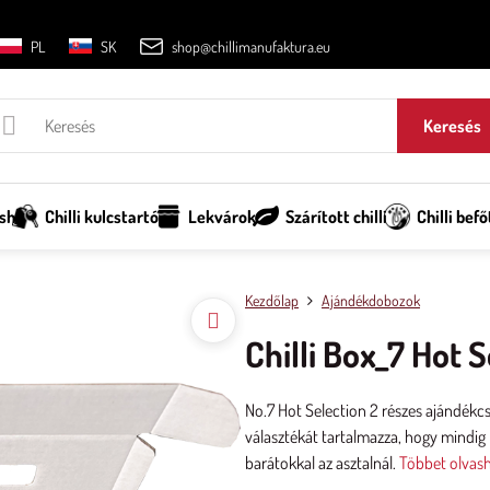
PL
SK
shop@chillimanufaktura.eu
Keresés
sh
Chilli kulcstartó
Lekvárok
Szárított chilli
Chilli befő
Kezdőlap
Ajándékdobozok
Chilli Box_7 Hot 
No.7 Hot Selection 2 részes ajándékc
választékát tartalmazza, hogy mindig
barátokkal az asztalnál.
Többet olvas