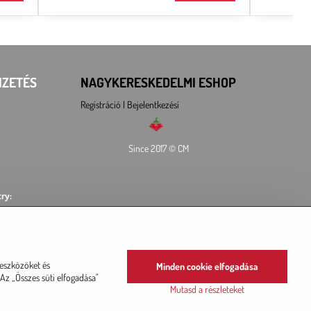
IZETÉS
NAGYKERESKEDELMI ESHOP
Registráció l Bejelentkezésí
Since 2017 © CM
ry:
L
 eszközöket és
Minden cookie elfogadása
Az „Összes süti elfogadása"
Mutasd a részleteket