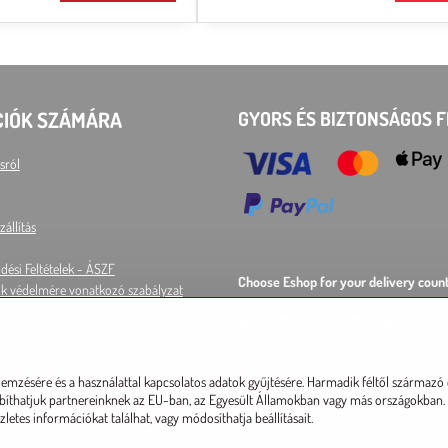
CIÓK SZÁMÁRA
GYORS ÉS BIZTONSÁGOS F
sról
zállítás
dési Feltételek - ÁSZF
Choose Eshop for your delivery count
k védelmére vonatkozó szabályzat
AT
CZ
DE
SK
HU
P
EU other countries
lemzésére és a használattal kapcsolatos adatok gyűjtésére. Harmadik féltől származó
ábbíthatjuk partnereinknek az EU-ban, az Egyesült Államokban vagy más országokban. 
letes információkat találhat, vagy módosíthatja beállításait.
©
2026
Szerzői jog
Adatvédelmi beállítások
Adatvédelmi nyilatkozat