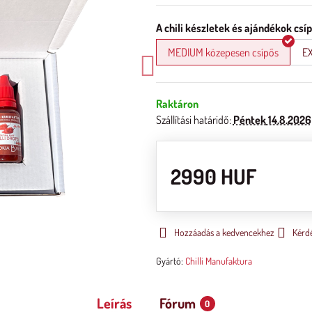
A chili készletek és ajándékok csí
MEDIUM közepesen csípős
EX
Raktáron
Szállítási határidő:
Péntek
14.8.2026
2990 HUF
Hozzáadás a kedvencekhez
Kérd
Gyártó:
Chilli Manufaktura
Leírás
Fórum
0