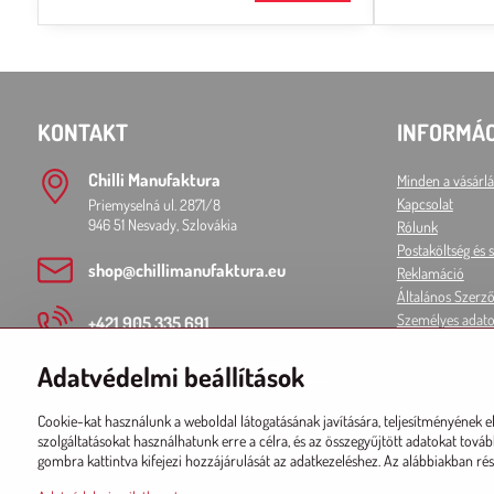
KONTAKT
INFORMÁ
Chilli Manufaktura
Minden a vásárlá
Kapcsolat
Priemyselná ul. 2871/8
946 51 Nesvady, Szlovákia
Rólunk
Postaköltség és s
shop​@chillimanufaktura​.eu
Reklamáció
Általános Szerző
Személyes adato
+421 905 335 691
Adatvédelmi beállítások
Twitter
Instagram
Facebook
Youtube
Spotify
Cookie-kat használunk a weboldal látogatásának javítására, teljesítményének e
szolgáltatásokat használhatunk erre a célra, és az összegyűjtött adatokat tov
gombra kattintva kifejezi hozzájárulását az adatkezeléshez. Az alábbiakban rész