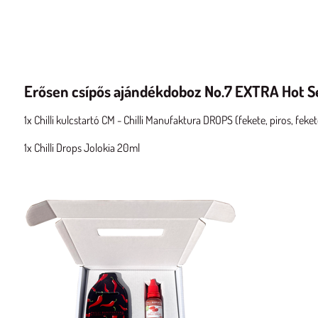
Erősen csípős ajándékdoboz No.7 EXTRA Hot Se
1x Chilli kulcstartó CM - Chilli Manufaktura DROPS (fekete, piros, fekete
1x Chilli Drops Jolokia 20ml