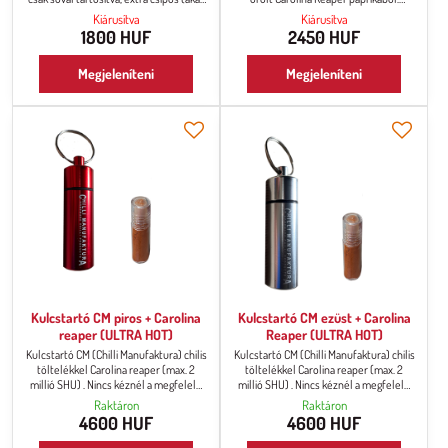
2 millió SHU), közvetlen fogyasztásra.
Enyhén híg, pépes állagú. Kenhető
Kiárusítva
Kiárusítva
Az állaga sűrű, pépes.
kenyérre, ételekre stb. közvetlen
1800 HUF
2450 HUF
fogyasztásra, vagy chilli alapként a
további feldolgozáshoz, pikáns falatok
Megjeleníteni
Megjeleníteni
elkészítéséhez, a chilli szószok alapja.
Ha valaha is ki akarta próbálni a saját
csípős szósz elkészítését, akkor erre
van szüksége.
Kulcstartó CM piros + Carolina
Kulcstartó CM ezüst + Carolina
reaper (ULTRA HOT)
Reaper (ULTRA HOT)
Kulcstartó CM (Chilli Manufaktura) chilis
Kulcstartó CM (Chilli Manufaktura) chilis
töltelékkel Carolina reaper (max. 2
töltelékkel Carolina reaper (max. 2
millió SHU) . Nincs kéznél a megfelelő
millió SHU) . Nincs kéznél a megfelelő
csípős chili, amikor utazik vagy
csípős chili, amikor utazik vagy
Raktáron
Raktáron
étterembe látogat? Akasszon fel egy
étterembe látogat? Akasszon fel egy
4600 HUF
4600 HUF
őrölt chilivel ellátott kulcstartót a
őrölt chilivel ellátott kulcstartót a
kulcsaira, vagy egyszerűen tegye a
kulcsaira, vagy egyszerűen tegye a