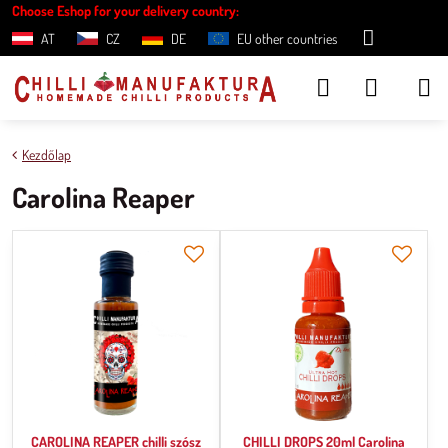
Choose Eshop for your delivery country:
AT
CZ
DE
EU other countries
Kezdőlap
Carolina Reaper
CAROLINA REAPER chilli szósz
CHILLI DROPS 20ml Carolina