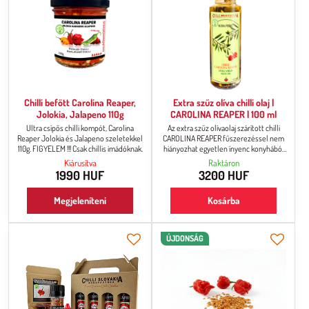
Chilli befőtt Carolina Reaper,
Extra szűz olíva chilli olaj |
Jolokia, Jalapeno 110g
CAROLINA REAPER | 100 ml
Ultra csípős chilli kompót, Carolina
Az extra szűz olívaolaj szárított chilli
Reaper Jolokia és Jalapeno szeletekkel
CAROLINA REAPER fűszerezéssel nem
110g. FIGYELEM !!! Csak chillis imádóknak.
hiányozhat egyetlen ínyenc konyhából
sem! Extra erős csípősség.
Kiárusítva
Raktáron
1990 HUF
3200 HUF
Megjeleníteni
Kosárba
ÚJDONSÁG