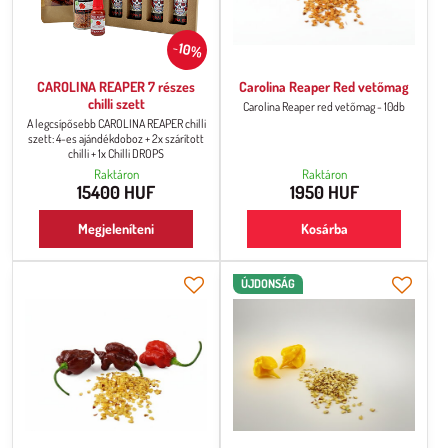
10%
CAROLINA REAPER 7 részes
Carolina Reaper Red vetőmag
chilli szett
Carolina Reaper red vetőmag - 10db
A legcsípősebb CAROLINA REAPER chilli
szett: 4-es ajándékdoboz + 2x szárított
chilli + 1x Chilli DROPS
Raktáron
Raktáron
15400 HUF
1950 HUF
Megjeleníteni
Kosárba
ÚJDONSÁG