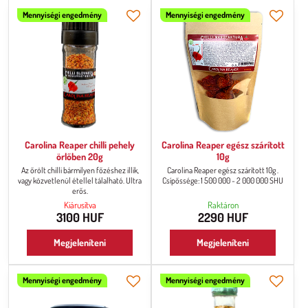
Mennyiségi engedmény
Mennyiségi engedmény
Carolina Reaper chilli pehely
Carolina Reaper egész szárított
örlőben 20g
10g
Az őrölt chilli bármilyen főzéshez illik,
Carolina Reaper egész szárított 10g .
vagy közvetlenül étellel tálalható. Ultra
Csípőssége: 1 500 000 - 2 000 000 SHU
erős.
Kiárusítva
Raktáron
3100 HUF
2290 HUF
Megjeleníteni
Megjeleníteni
Mennyiségi engedmény
Mennyiségi engedmény