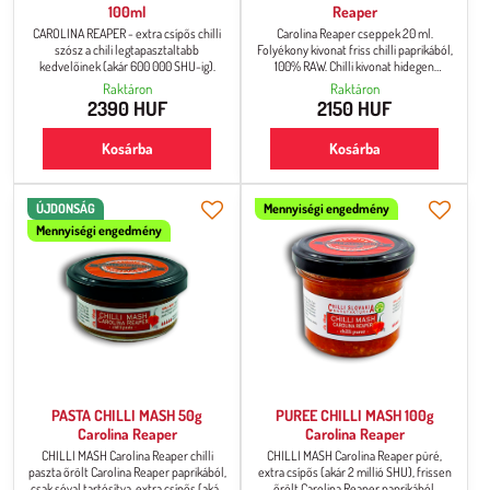
100ml
Reaper
CAROLINA REAPER - extra csípős chilli
Carolina Reaper cseppek 20 ml.
szósz a chili legtapasztaltabb
Folyékony kivonat friss chilli paprikából,
kedvelőinek (akár 600 000 SHU-ig).
100% RAW. Chilli kivonat hidegen
feldolgozva. Csípőssége: 2 mil. SHU.
Raktáron
Raktáron
2390 HUF
2150 HUF
Kosárba
Kosárba
ÚJDONSÁG
Mennyiségi engedmény
Mennyiségi engedmény
PASTA CHILLI MASH 50g
PUREE CHILLI MASH 100g
Carolina Reaper
Carolina Reaper
CHILLI MASH Carolina Reaper chilli
CHILLI MASH Carolina Reaper püré,
paszta őrölt Carolina Reaper paprikából,
extra csípős (akár 2 millió SHU), frissen
csak sóval tartósítva, extra csípős (akár
őrölt Carolina Reaper paprikából.