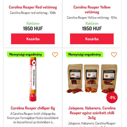
Carolina Reaper Red vetőmag
Carolina Reaper Yellow
vetőmag
Carolina Reaper red vetőmag - 10db
Carolina Reaper Yellow vetőmag - 10 ks
Raktáron
Raktáron
1950 HUF
1950 HUF
Kosárba
Kosárba
Mennyiségi engedmény
Mennyiségi engedmény
9%
Carolina Reaper chillipor 6g
Jalapeno, Habanero, Carolina
Reaper egész szárított chilli
A Carolina Reaper őrölt chilipaprika
3x5g
finom por formájában főzési ízesítőként
és közvetlenül az ételekben is
Jalapeno, Habanero, Carolina Reaper
használható, ízléstől és