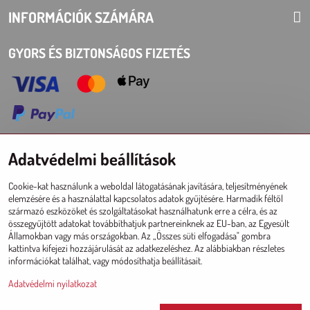
INFORMÁCIÓK SZÁMÁRA
GYORS ÉS BIZTONSÁGOS FIZETÉS
Adatvédelmi beállítások
Choose Eshop for your delivery country:
Cookie-kat használunk a weboldal látogatásának javítására, teljesítményének
AT
CZ
DE
SK
HU
PL
EU other countries
elemzésére és a használattal kapcsolatos adatok gyűjtésére. Harmadik féltől
származó eszközöket és szolgáltatásokat használhatunk erre a célra, és az
NAGYKERESKEDELMI ESHOP
összegyűjtött adatokat továbbíthatjuk partnereinknek az EU-ban, az Egyesült
Államokban vagy más országokban. Az „Összes süti elfogadása" gombra
Registráció l Bejelentkezésí
kattintva kifejezi hozzájárulását az adatkezeléshez. Az alábbiakban részletes
információkat találhat, vagy módosíthatja beállításait.
Adatvédelmi nyilatkozat
Since 2017 © CM