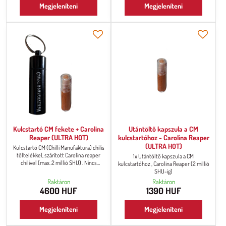
Megjeleníteni
Megjeleníteni
táskájába – chili mindig kéznél lesz.
táskájába – chili mindig kéznél lesz.
Elegáns és praktikus megoldás azok
Elegáns és praktikus megoldás azok
számára, akik szeretik a csípős ételeket,
számára, akik szeretik a csípős ételeket,
bárhová is járnak.
bárhová is járnak.
Kulcstartó CM fekete + Carolina
Utántöltő kapszula a CM
Reaper (ULTRA HOT)
kulcstartóhoz - Carolina Reaper
(ULTRA HOT)
Kulcstartó CM (Chilli Manufaktura) chilis
töltelékkel, szárított Carolina reaper
1x Utántöltő kapszula a CM
chilivel (max. 2 millió SHU) . Nincs
kulcstartóhoz , Carolina Reaper (2 millió
kéznél a megfelelő csípős chili, amikor
SHU-ig)
utazik vagy étterembe látogat?
Raktáron
Raktáron
Akasszon fel egy őrölt chilivel ellátott
4600 HUF
1390 HUF
kulcstartót a kulcsaira, vagy egyszerűen
tegye a táskájába – chili mindig kéznél
lesz. Elegáns és praktikus megoldás
Megjeleníteni
Megjeleníteni
azok számára, akik szeretik a csípős
ételeket,...