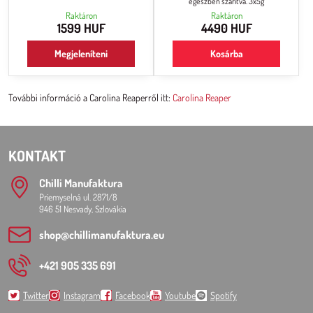
egészben szárítva. 3x5g
csípősségigénytől függően. Rendkívüli
Raktáron
Raktáron
csípőssége mellett kellemes
1599 HUF
4490 HUF
gyümölcsös, édes ízt kínál
(természetesen csak a
legtapasztaltabb chilifogyasztóknak).
Megjeleníteni
Kosárba
További információ a Carolina Reaperről itt:
Carolina Reaper
KONTAKT
Chilli Manufaktura
Priemyselná ul. 2871/8
946 51 Nesvady, Szlovákia
shop​@chillimanufaktura​.eu
+421 905 335 691
Twitter
Instagram
Facebook
Youtube
Spotify