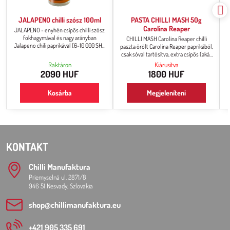
JALAPENO chilli szósz 100ml
PASTA CHILLI MASH 50g
Carolina Reaper
JALAPENO - enyhén csípős chilli szósz
fokhagymával és nagy arányban
CHILLI MASH Carolina Reaper chilli
Jalapeno chili paprikával (6-10 000 SHU
paszta őrölt Carolina Reaper paprikából,
csípősség) Tipp: Próbálja ki ezt a szószt
csak sóval tartósítva, extra csípős (akár
önmagában, chipsekkel vagy nacho-val
2 millió SHU), közvetlen fogyasztásra.
Raktáron
Kiárusítva
családi vagy barátai körben.
Az állaga sűrű, pépes.
2090 HUF
1800 HUF
Kosárba
Megjeleníteni
KONTAKT
Chilli Manufaktura
Priemyselná ul. 2871/8
946 51 Nesvady, Szlovákia
shop​@chillimanufaktura​.eu
+421 905 335 691