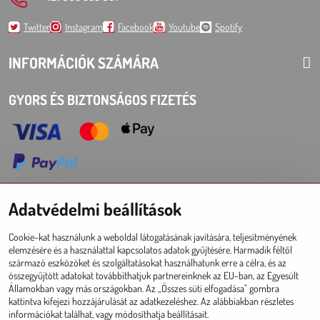
Twitter
Instagram
Facebook
Youtube
Spotify
INFORMÁCIÓK SZÁMÁRA
GYORS ÉS BIZTONSÁGOS FIZETÉS
Adatvédelmi beállítások
Choose Eshop for your delivery country:
Cookie-kat használunk a weboldal látogatásának javítására, teljesítményének
AT
CZ
DE
SK
HU
PL
EU other countries
elemzésére és a használattal kapcsolatos adatok gyűjtésére. Harmadik féltől
származó eszközöket és szolgáltatásokat használhatunk erre a célra, és az
NAGYKERESKEDELMI ESHOP
összegyűjtött adatokat továbbíthatjuk partnereinknek az EU-ban, az Egyesült
Államokban vagy más országokban. Az „Összes süti elfogadása" gombra
Registráció l Bejelentkezésí
kattintva kifejezi hozzájárulását az adatkezeléshez. Az alábbiakban részletes
információkat találhat, vagy módosíthatja beállításait.