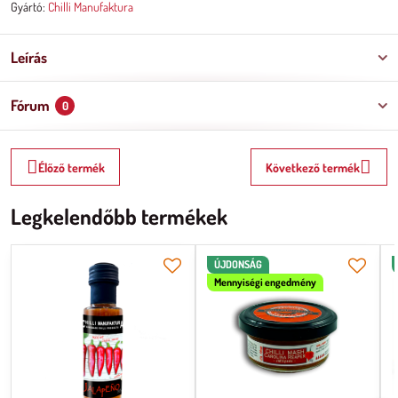
Gyártó:
Chilli Manufaktura
Leírás
Fórum
0
Élőző termék
Következő termék
Legkelendőbb termékek
ÚJDONSÁG
Mennyiségi engedmény