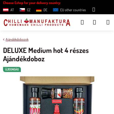
Choose Eshop for your delivery country:
AT
CZ
DE
EU other countries
Ajándékdobozok
DELUXE Medium hot 4 részes
Ajándékdoboz
ÚJDONSÁG