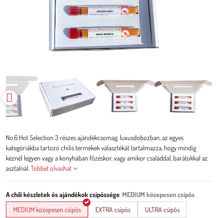
No.6 Hot Selection 3 részes ajándékcsomag, luxusdobozban, az egyes
kategóriákba tartozó chilis termékek választékát tartalmazza, hogy mindig
kéznél legyen vagy a konyhában főzéskor, vagy amikor családdal, barátokkal az
asztalnál.
Többet olvashat
A chili készletek és ajándékok csípőssége
MEDIUM közepesen csípős
EXTRA csípős
ULTRA csípős