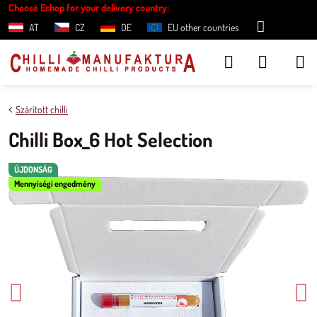
Choose Eshop for your delivery country:
AT
CZ
DE
EU other countries
Szárított chilli
Chilli Box_6 Hot Selection
ÚJDONSÁG
Mennyiségi engedmény