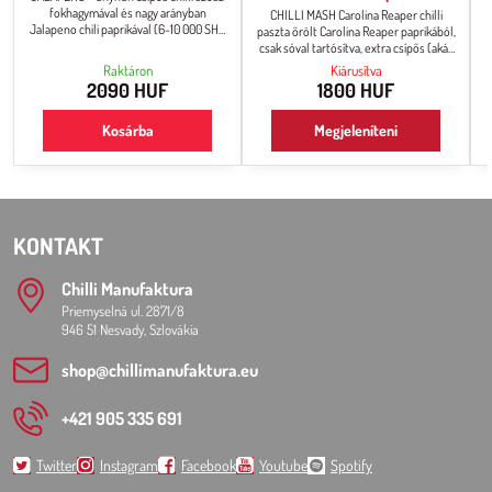
fokhagymával és nagy arányban
CHILLI MASH Carolina Reaper chilli
Jalapeno chili paprikával (6-10 000 SHU
paszta őrölt Carolina Reaper paprikából,
csípősség) Tipp: Próbálja ki ezt a szószt
csak sóval tartósítva, extra csípős (akár
önmagában, chipsekkel vagy nacho-val
2 millió SHU), közvetlen fogyasztásra.
Raktáron
Kiárusítva
családi vagy barátai körben.
Az állaga sűrű, pépes.
2090 HUF
1800 HUF
Kosárba
Megjeleníteni
KONTAKT
Chilli Manufaktura
Priemyselná ul. 2871/8
946 51 Nesvady, Szlovákia
shop​@chillimanufaktura​.eu
+421 905 335 691
Twitter
Instagram
Facebook
Youtube
Spotify