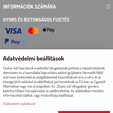
INFORMÁCIÓK SZÁMÁRA
GYORS ÉS BIZTONSÁGOS FIZETÉS
Adatvédelmi beállítások
Choose Eshop for your delivery country:
Cookie-kat használunk a weboldal látogatásának javítására, teljesítményének
AT
CZ
DE
SK
HU
PL
EU other countries
elemzésére és a használattal kapcsolatos adatok gyűjtésére. Harmadik féltől
származó eszközöket és szolgáltatásokat használhatunk erre a célra, és az
NAGYKERESKEDELMI ESHOP
összegyűjtött adatokat továbbíthatjuk partnereinknek az EU-ban, az Egyesült
Államokban vagy más országokban. Az „Összes süti elfogadása" gombra
Registráció l Bejelentkezésí
kattintva kifejezi hozzájárulását az adatkezeléshez. Az alábbiakban részletes
információkat találhat, vagy módosíthatja beállításait.
Adatvédelmi nyilatkozat
Since 2017 © CM