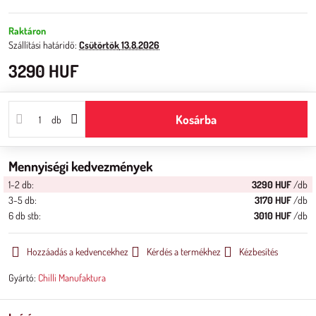
Raktáron
Szállítási határidő:
Csütörtök
13.8.2026
3290 HUF
Kosárba
db
Mennyiségi kedvezmények
1-2
db:
3290 HUF
/db
3-5
db:
3170 HUF
/db
6
db
stb
:
3010 HUF
/db
Hozzáadás a kedvencekhez
Kérdés a termékhez
Kézbesítés
Gyártó:
Chilli Manufaktura