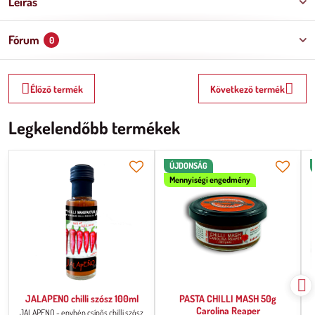
Leírás
Fórum
0
Élőző termék
Következő termék
Legkelendőbb termékek
ÚJDONSÁG
Mennyiségi engedmény
JALAPENO chilli szósz 100ml
PASTA CHILLI MASH 50g
Carolina Reaper
JALAPENO - enyhén csípős chilli szósz