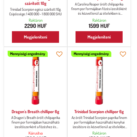
szárított 10g
A Carolina Reaper őrölt chilipaprika
finom por formájában főzési ízesítőként
Trinidad Scorpion egész szárított 10g.
és közvetlenül az ételekben is
Csípőssége: 1 400 000 - 1 800 000 SHU
használható, ízléstől és
Raktáron
Raktáron
csípősségigénytől függően. Rendkívüli
2290 HUF
1599 HUF
csípőssége mellett kellemes
gyümölcsös, édes ízt kínál
(természetesen csak a
Megjeleníteni
Megjeleníteni
legtapasztaltabb chilifogyasztóknak).
Mennyiségi engedmény
Mennyiségi engedmény
Dragon's Breath chillipor 6g
Trinidad Scorpion chillipor 6g
A Dragon's Breath őrölt chilipaprika
Az őrölt Trinidad Scorpion paprika finom
finom por formájában használható
por formájában használható konyhai
ízesítőszerként a főzéshez és
ízesítésre és közvetlenül az ételekbe,
közvetlenül az ételekbe is, saját ízlése
ízlés és csípősség iránti igény szerint.
Kiárusítva
Raktáron
és fűszerigénye szerint. Rendkívüli
Rendkívüli csípőssége mellett kellemes