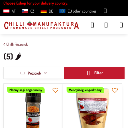
Choose Eshop for your delivery country:
AT
CZ
DE
EU other countries
Chilli Fűszerek
(5) 🌶
Filter
Pozíciók
Mennyiségi engedmény
Mennyiségi engedmény