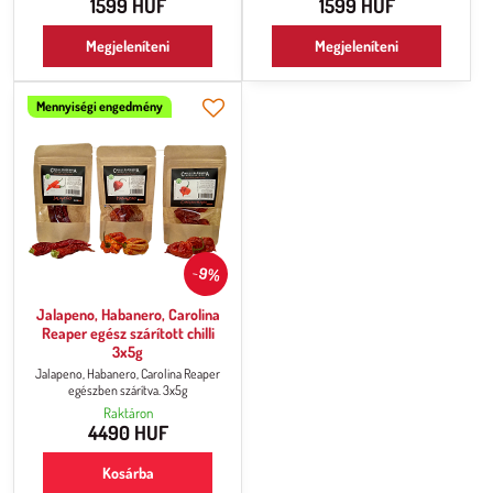
1599 HUF
1599 HUF
csípőssége mellett kellemes
gyümölcsös, édes ízt biztosít
gyümölcsös, édes ízt biztosít
(természetesen csak a
Megjeleníteni
Megjeleníteni
(természetesen csak a
legtapasztaltabb chillifogyasztók
legtapasztaltabb chilifogyasztóknak).
számára).
Mennyiségi engedmény
9%
Jalapeno, Habanero, Carolina
Reaper egész szárított chilli
3x5g
Jalapeno, Habanero, Carolina Reaper
egészben szárítva. 3x5g
Raktáron
4490 HUF
Kosárba