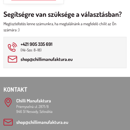
Segítségre van szüksége a választásban?
Megtiszteltetés lenne számunkra, ha megtalálnánk a megfelelő chilit az Ön
számára :)
+421 905 335 691
(Hé-Szo: 8–18)
shop​@chillimanufaktura​.eu
KONTAKT
Chilli Manufaktura
Priemyselná ul. 2871/8
946 51 Nesvady, Szlovákia
shop​@chillimanufaktura​.eu