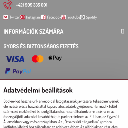
+421 905 335 691
Twitter
Instagram
Facebook
Youtube
Spotify
INFORMÁCIÓK SZÁMÁRA
GYORS ÉS BIZTONSÁGOS FIZETÉS
Adatvédelmi beállítások
Choose Eshop for your delivery country:
Cookie-kat használunk a weboldal látogatásának javítására, teljesítményének
AT
CZ
DE
SK
HU
PL
EU other countries
elemzésére és a használattal kapcsolatos adatok gyűjtésére. Harmadik féltől
származó eszközöket és szolgáltatásokat használhatunk erre a célra, és az
NAGYKERESKEDELMI ESHOP
összegyűjtött adatokat továbbíthatjuk partnereinknek az EU-ban, az Egyesült
Államokban vagy más országokban. Az „Összes süti elfogadása" gombra
Registráció l Bejelentkezésí
kattintva kifejezi hozzájárulását az adatkezeléshez. Az alábbiakban részletes