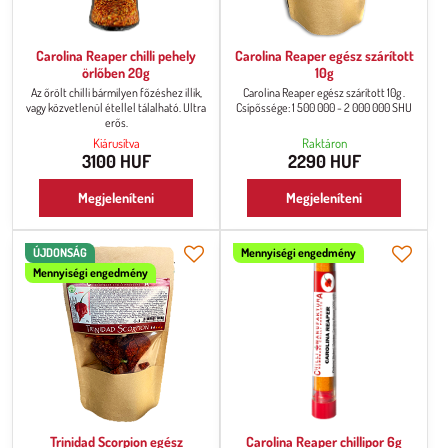
Carolina Reaper chilli pehely
Carolina Reaper egész szárított
örlőben 20g
10g
Az őrölt chilli bármilyen főzéshez illik,
Carolina Reaper egész szárított 10g .
vagy közvetlenül étellel tálalható. Ultra
Csípőssége: 1 500 000 - 2 000 000 SHU
erős.
Kiárusítva
Raktáron
3100 HUF
2290 HUF
Megjeleníteni
Megjeleníteni
ÚJDONSÁG
Mennyiségi engedmény
Mennyiségi engedmény
Trinidad Scorpion egész
Carolina Reaper chillipor 6g